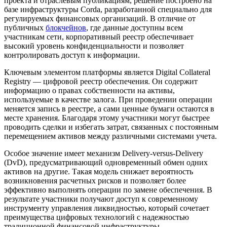
проекта и отраслевым публикациям, решение построено на
базе инфраструктуры Corda, разработанной специально для
регулируемых финансовых организаций. В отличие от
публичных
блокчейнов
, где данные доступны всем
участникам сети, корпоративный реестр обеспечивает
высокий уровень конфиденциальности и позволяет
контролировать доступ к информации.
Ключевым элементом платформы является Digital Collateral
Registry — цифровой реестр обеспечения. Он содержит
информацию о правах собственности на активы,
используемые в качестве залога. При проведении операции
меняется запись в реестре, а сами ценные бумаги остаются в
месте хранения. Благодаря этому участники могут быстрее
проводить сделки и избегать затрат, связанных с постоянным
перемещением активов между различными системами учета.
Особое значение имеет механизм Delivery-versus-Delivery
(DvD), предусматривающий одновременный обмен одних
активов на другие. Такая модель снижает вероятность
возникновения расчетных рисков и позволяет более
эффективно выполнять операции по замене обеспечения. В
результате участники получают доступ к современному
инструменту управления ликвидностью, который сочетает
преимущества цифровых технологий с надежностью
традиционной финансовой инфраструктуры.