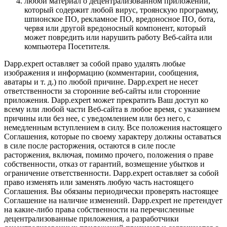
любой материал о децентрализованном приложении,
который содержит любой вирус, троянскую программу,
шпионское ПО, рекламное ПО, вредоносное ПО, бота,
червя или другой вредоносный компонент, который
может повредить или нарушить работу Веб-сайта или
компьютера Посетителя.
Dapp.expert оставляет за собой право удалять любые
изображения и информацию (комментарии, сообщения,
аватары и т. д.) по любой причине. Dapp.expert не несет
ответственности за сторонние веб-сайты или сторонние
приложения. Dapp.expert может прекратить Ваш доступ ко
всему или любой части Веб-сайта в любое время, с указанием
причины или без нее, с уведомлением или без него, с
немедленным вступлением в силу. Все положения настоящего
Соглашения, которые по своему характеру должны оставаться
в силе после расторжения, остаются в силе после
расторжения, включая, помимо прочего, положения о праве
собственности, отказ от гарантий, возмещение убытков и
ограничение ответственности. Dapp.expert оставляет за собой
право изменять или заменять любую часть настоящего
Соглашения. Вы обязаны периодически проверять настоящее
Соглашение на наличие изменений. Dapp.expert не претендует
на какие-либо права собственности на перечисленные
децентрализованные приложения, а разработчики