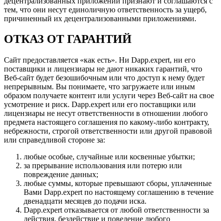
децентрализованных приложений признают и соглашаются с
тем, что они несут единоличную ответственность за ущерб,
причиненный их децентрализованными приложениями.
ОТКАЗ ОТ ГАРАНТИЙ
Сайт предоставляется «как есть». Ни Dapp.expert, ни его
поставщики и лицензиары не дают никаких гарантий, что
Веб-сайт будет безошибочным или что доступ к нему будет
непрерывным. Вы понимаете, что загружаете или иным
образом получаете контент или услуги через Веб-сайт на свое
усмотрение и риск. Dapp.expert или его поставщики или
лицензиары не несут ответственности в отношении любого
предмета настоящего соглашения по какому-либо контракту,
небрежности, строгой ответственности или другой правовой
или справедливой стороне за:
любые особые, случайные или косвенные убытки;
за прерывание использования или потерю или
повреждение данных;
любые суммы, которые превышают сборы, уплаченные
Вами Dapp.expert по настоящему соглашению в течение
двенадцати месяцев до подачи иска.
Dapp.expert отказывается от любой ответственности за
действия, бездействие и поведение любого