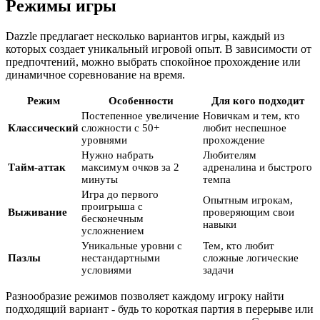
Режимы игры
Dazzle предлагает несколько вариантов игры, каждый из
которых создает уникальный игровой опыт. В зависимости от
предпочтений, можно выбрать спокойное прохождение или
динамичное соревнование на время.
Режим
Особенности
Для кого подходит
Постепенное увеличение
Новичкам и тем, кто
Классический
сложности с 50+
любит неспешное
уровнями
прохождение
Нужно набрать
Любителям
Тайм-аттак
максимум очков за 2
адреналина и быстрого
минуты
темпа
Игра до первого
Опытным игрокам,
проигрыша с
Выживание
проверяющим свои
бесконечным
навыки
усложнением
Уникальные уровни с
Тем, кто любит
Пазлы
нестандартными
сложные логические
условиями
задачи
Разнообразие режимов позволяет каждому игроку найти
подходящий вариант - будь то короткая партия в перерыве или