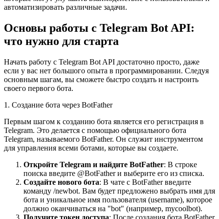
автоматизировать различные задачи.
Основы работы с Telegram Bot API:
что нужно для старта
Начать работу с Telegram Bot API достаточно просто, даже
если у вас нет большого опыта в программировании. Следуя
основным шагам, вы сможете быстро создать и настроить
своего первого бота.
1. Создание бота через BotFather
Первым шагом к созданию бота является его регистрация в
Telegram. Это делается с помощью официального бота
Telegram, называемого BotFather. Он служит инструментом
для управления всеми ботами, которые вы создаете.
Откройте Telegram и найдите BotFather
: В строке
поиска введите @BotFather и выберите его из списка.
Создайте нового бота
: В чате с BotFather введите
команду /newbot. Вам будет предложено выбрать имя для
бота и уникальное имя пользователя (username), которое
должно оканчиваться на "bot" (например, mycoolbot).
Получите токен доступа
: После создания бота BotFather