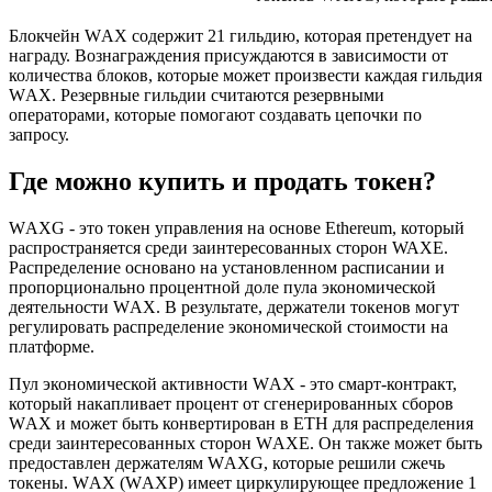
Блокчейн WАX содержит 21 гильдию, которая претендует на
награду. Вознаграждения присуждаются в зависимости от
количества блоков, которые может произвести каждая гильдия
WАX. Резервные гильдии считаются резервными
операторами, которые помогают создавать цепочки по
запросу.
Где можно купить и продать токен?
WАXG - это токен управления на основе Ethereum, который
распространяется среди заинтересованных сторон WAXE.
Распределение основано на установленном расписании и
пропорционально процентной доле пула экономической
деятельности WАX. В результате, держатели токенов могут
регулировать распределение экономической стоимости на
платформе.
Пул экономической активности WАX - это смарт-контракт,
который накапливает процент от сгенерированных сборов
WАX и может быть конвертирован в ETH для распределения
среди заинтересованных сторон WАXE. Он также может быть
предоставлен держателям WАXG, которые решили сжечь
токены. WАX (WАXP) имеет циркулирующее предложение 1