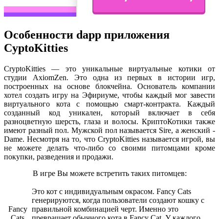
Особенности dapp приложения
CyptoKitties
CryptoKitties — это уникальные виртуальные котики от
студии AxiomZen. Это одна из первых в истории игр,
построенных на основе блокчейна. Основатель компании
хотел создать игру на Эфириуме, чтобы каждый мог завести
виртуального кота с помощью смарт-контракта. Каждый
созданный код уникален, который включает в себя
разноцветную шерсть, глаза и волосы. КриптоКотики также
имеют разный пол. Мужской пол называется Sire, а женский -
Dame. Несмотря на то, что CryptoKitties называется игрой, вы
не можете делать что-либо со своими питомцами кроме
покупки, разведения и продажи.
В игре Вы можете встретить таких питомцев:
Это кот с индивидуальным окрасом. Fancy Cats
генерируются, когда пользователи создают кошку с
Fancy
правильной комбинацией черт. Именно это
Cats
превращает обычного кота в Fancy Cat. У каждого