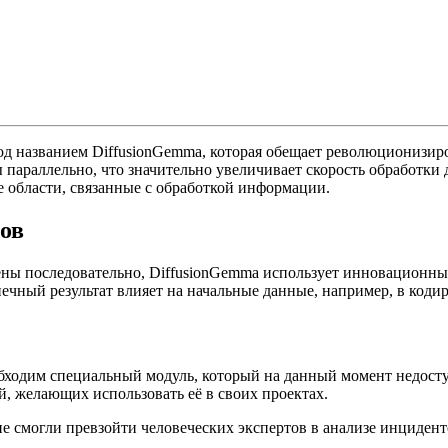
д названием DiffusionGemma, которая обещает революционизиров
 параллельно, что значительно увеличивает скорость обработки
е области, связанные с обработкой информации.
ов
ены последовательно, DiffusionGemma использует инновационн
онечный результат влияет на начальные данные, например, в код
еобходим специальный модуль, который на данный момент недост
й, желающих использовать её в своих проектах.
не смогли превзойти человеческих экспертов в анализе инциден