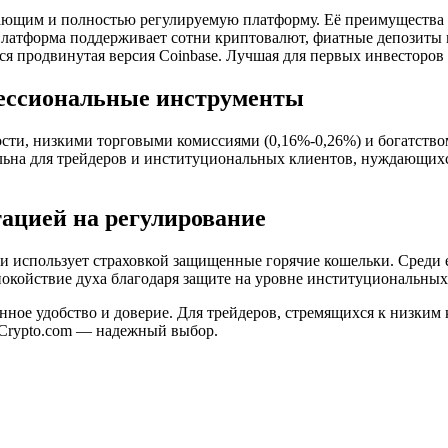
нающим и полностью регулируемую платформу. Её преимущества
Платформа поддерживает сотни криптовалют, фиатные депозит
тся продвинутая версия Coinbase. Лучшая для первых инвесторов 
фессиональные инструменты
ности, низкими торговыми комиссиями (0,16%-0,26%) и богатст
альна для трейдеров и институциональных клиентов, нуждающих
тацией на регулирование
и использует страховкой защищенные горячие кошельки. Среди 
окойствие духа благодаря защите на уровне институциональных
ное удобство и доверие. Для трейдеров, стремящихся к низким 
Crypto.com — надежный выбор.