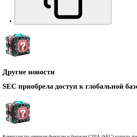
Другие новости
SEC приобрела доступ к глобальной ба
Комиссия по ценным бумагам и биржам США (SEC) купила дост