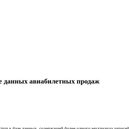
зе данных авиабилетных продаж
уп к базе данных, содержащей более одного миллиарда записей