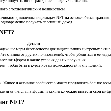
огут получать вознаграждение в виде NFT-токенов.
ного с технологическим волшебством.
ивают дивиденды владельцам NFT на основе объема транзакций 
и одновременно получать пассивный доход.
 NFT?
Детали
 надежные меры безопасности для защиты ваших цифровых актив
те отзывы от других пользователей, чтобы убедиться в ее надеж
ает платформа и какие условия для их получения.
ями, чтобы быть в курсе новых возможностей и улучшений.
ы. Живое и активное сообщество может предложить больше возм
идная является платформа, и как легко можно вывести свои циф
инг NFT?