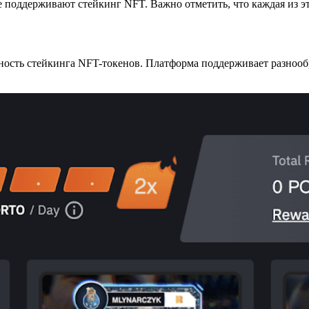
 поддерживают стейкинг NFT. Важно отметить, что каждая из э
жность стейкинга NFT-токенов. Платформа поддерживает разноо