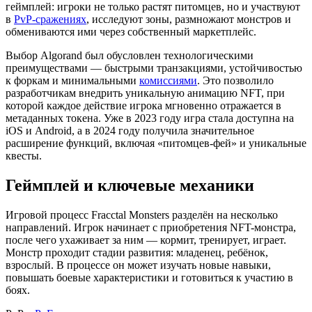
геймплей: игроки не только растят питомцев, но и участвуют
в
PvP-сражениях
, исследуют зоны, размножают монстров и
обмениваются ими через собственный маркетплейс.
Выбор Algorand был обусловлен технологическими
преимуществами — быстрыми транзакциями, устойчивостью
к форкам и минимальными
комиссиями
. Это позволило
разработчикам внедрить уникальную анимацию NFT, при
которой каждое действие игрока мгновенно отражается в
метаданных токена. Уже в 2023 году игра стала доступна на
iOS и Android, а в 2024 году получила значительное
расширение функций, включая «питомцев-фей» и уникальные
квесты.
Геймплей и ключевые механики
Игровой процесс Fracctal Monsters разделён на несколько
направлений. Игрок начинает с приобретения NFT-монстра,
после чего ухаживает за ним — кормит, тренирует, играет.
Монстр проходит стадии развития: младенец, ребёнок,
взрослый. В процессе он может изучать новые навыки,
повышать боевые характеристики и готовиться к участию в
боях.