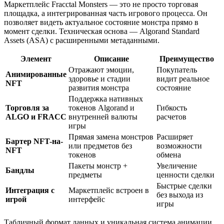
Маркетплейс Fracctal Monsters — это не просто торговая
площадка, а интегрированная часть игрового процесса. Он
позволяет видеть актуальное состояние монстра прямо в
момент сделки. Техническая основа — Algorand Standard
Assets (ASA) с расширенными метаданными.
Элемент
Описание
Преимущество
Отражают эмоции,
Покупатель
Анимированные
здоровье и стадии
видит реальное
NFT
развития монстра
состояние
Поддержка нативных
Торговля за
токенов Algorand и
Гибкость
ALGO и FRACC
внутренней валюты
расчетов
игры
Прямая замена монстров
Расширяет
Бартер NFT-на-
или предметов без
возможности
NFT
токенов
обмена
Пакеты монстр +
Увеличение
Бандлы
предметы
ценности сделки
Быстрые сделки
Интеграция с
Маркетплейс встроен в
без выхода из
игрой
интерфейс
игры
Табличный формат данных и уникальная система анимации