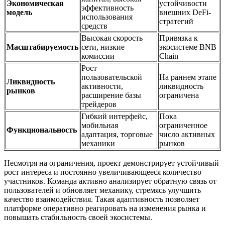
Экономическая
устойчивости
эффективность
модель
внешних DeFi-
использования
стратегий
средств
Высокая скорость
Привязка к
Масштабируемость
сети, низкие
экосистеме BNB
комиссии
Chain
Рост
пользовательской
На раннем этапе
Ликвидность
активности,
ликвидность
рынков
расширение базы
ограничена
трейдеров
Гибкий интерфейс,
Пока
мобильная
ограниченное
Функциональность
адаптация, торговые
число активных
механики
рынков
Несмотря на ограничения, проект демонстрирует устойчивый
рост интереса и постоянно увеличивающееся количество
участников. Команда активно анализирует обратную связь от
пользователей и обновляет механику, стремясь улучшить
качество взаимодействия. Такая адаптивность позволяет
платформе оперативно реагировать на изменения рынка и
повышать стабильность своей экосистемы.