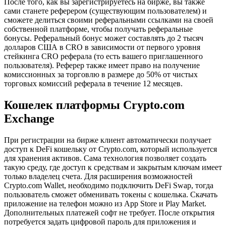
После того, как вы зарегистрируетесь на бирже, вы также
сами станете реферером (существующим пользователем) и
сможете делиться своими реферальными ссылками на своей
собственной платформе, чтобы получать реферальные
бонусы. Реферальный бонус может составлять до 2 тысяч
долларов США в CRO в зависимости от первого уровня
стейкинга CRO реферала (то есть вашего приглашенного
пользователя). Реферер также имеет право на получение
комиссионных за торговлю в размере до 50% от чистых
торговых комиссий реферала в течение 12 месяцев.
Кошелек платформы Crypto.com
Exchange
При регистрации на бирже клиент автоматически получает
доступ к DeFi кошельку от Crypto.com, который используется
для хранения активов. Сама технология позволяет создать
такую среду, где доступ к средствам и закрытым ключам имеет
только владелец счета. Для расширения возможностей
Сryptо.com Wallet, необходимо подключить DeFi Swap, тогда
пользователь сможет обменивать токены с кошелька. Скачать
приложение на телефон можно из App Store и Play Market.
Дополнительных платежей софт не требует. После открытия
потребуется задать цифровой пароль для приложения и