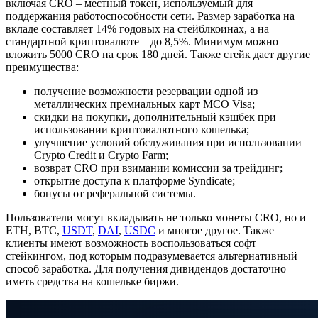
включая CRO – местный токен, используемый для
поддержания работоспособности сети. Размер заработка на
вкладе составляет 14% годовых на стейблкоинах, а на
стандартной криптовалюте – до 8,5%. Минимум можно
вложить 5000 CRO на срок 180 дней. Также стейк дает другие
преимущества:
получение возможности резервации одной из
металлических премиальных карт MCO Visa;
скидки на покупки, дополнительный кэшбек при
использовании криптовалютного кошелька;
улучшение условий обслуживания при использовании
Crypto Credit и Crypto Farm;
возврат CRO при взимании комиссии за трейдинг;
открытие доступа к платформе Syndicate;
бонусы от реферальной системы.
Пользователи могут вкладывать не только монеты CRO, но и
ETH, BTC,
USDT
,
DAI
,
USDC
и многое другое. Также
клиенты имеют возможность воспользоваться софт
стейкингом, под которым подразумевается альтернативный
способ заработка. Для получения дивидендов достаточно
иметь средства на кошельке биржи.