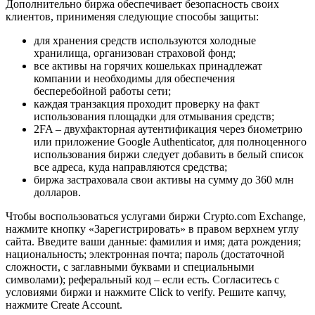
Дополнительно биржа обеспечивает безопасность своих
клиентов, принименяя следующие способы защиты:
для хранения средств используются холодные
хранилища, организован страховой фонд;
все активы на горячих кошельках принадлежат
компании и необходимы для обеспечения
бесперебойной работы сети;
каждая транзакция проходит проверку на факт
использования площадки для отмывания средств;
2FA – двухфакторная аутентификация через биометрию
или приложение Google Authenticator, для полноценного
использования биржи следует добавить в белый список
все адреса, куда направляются средства;
биржа застраховала свои активы на сумму до 360 млн
долларов.
Чтобы воспользоваться услугами биржи Crypto.com Exchange,
нажмите кнопку «Зарегистрировать» в правом верхнем углу
сайта. Введите ваши данные: фамилия и имя; дата рождения;
национальность; электронная почта; пароль (достаточной
сложности, с заглавными буквами и специальными
символами); реферальный код – если есть. Согласитесь с
условиями биржи и нажмите Click to verify. Решите капчу,
нажмите Create Account.