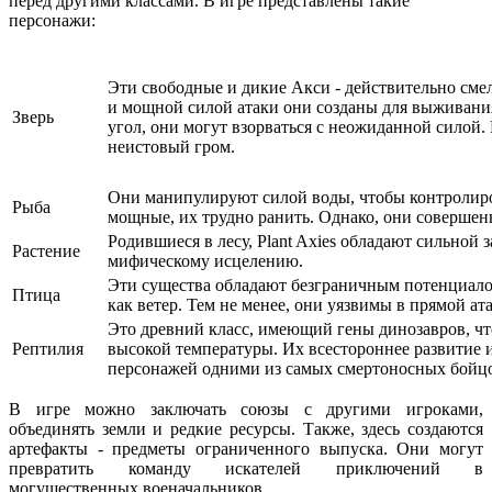
перед другими классами. В игре представлены такие
персонажи:
Эти свободные и дикие Акси - действительно см
и мощной силой атаки они созданы для выживания
Зверь
угол, они могут взорваться с неожиданной силой.
неистовый гром.
Они манипулируют силой воды, чтобы контролиро
Рыба
мощные, их трудно ранить. Однако, они совершенн
Родившиеся в лесу, Plant Axies обладают сильной
Растение
мифическому исцелению.
Эти существа обладают безграничным потенциало
Птица
как ветер. Тем не менее, они уязвимы в прямой ата
Это древний класс, имеющий гены динозавров, чт
Рептилия
высокой температуры. Их всестороннее развитие 
персонажей одними из самых смертоносных бойц
В игре можно заключать союзы с другими игроками,
объединять земли и редкие ресурсы. Также, здесь создаются
артефакты - предметы ограниченного выпуска. Они могут
превратить команду искателей приключений в
могущественных военачальников.