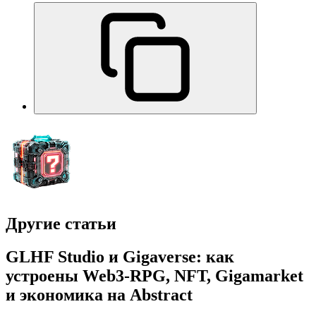
Другие статьи
GLHF Studio и Gigaverse: как
устроены Web3-RPG, NFT, Gigamarket
и экономика на Abstract