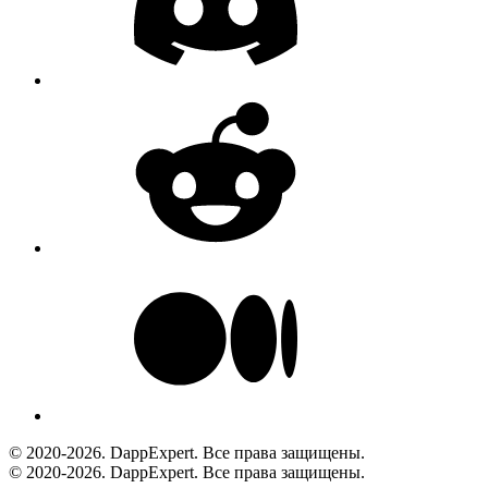
© 2020-2026. DappExpert. Все права защищены.
© 2020-2026. DappExpert. Все права защищены.