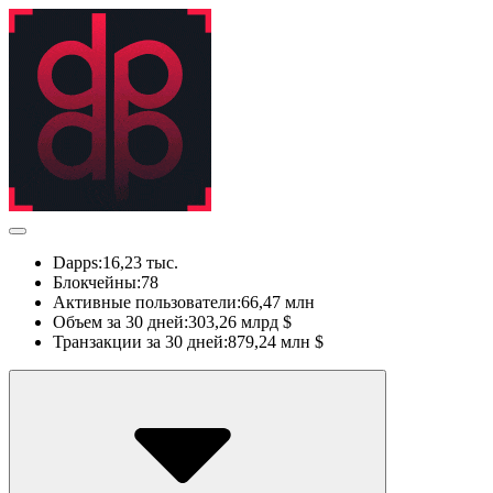
Dapps:
16,23 тыс.
Блокчейны:
78
Активные пользователи:
66,47 млн
Объем за 30 дней:
303,26 млрд $
Транзакции за 30 дней:
879,24 млн $