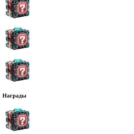
Награды