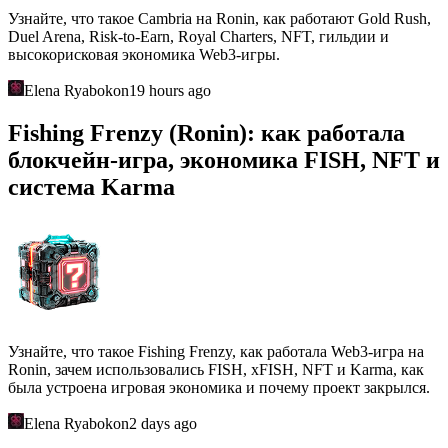
Узнайте, что такое Cambria на Ronin, как работают Gold Rush,
Duel Arena, Risk-to-Earn, Royal Charters, NFT, гильдии и
высокорисковая экономика Web3-игры.
Elena Ryabokon
19 hours ago
Fishing Frenzy (Ronin): как работала
блокчейн-игра, экономика FISH, NFT и
система Karma
Узнайте, что такое Fishing Frenzy, как работала Web3-игра на
Ronin, зачем использовались FISH, xFISH, NFT и Karma, как
была устроена игровая экономика и почему проект закрылся.
Elena Ryabokon
2 days ago