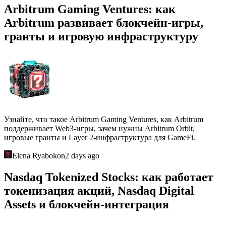
Arbitrum Gaming Ventures: как
Arbitrum развивает блокчейн-игры,
гранты и игровую инфраструктуру
Узнайте, что такое Arbitrum Gaming Ventures, как Arbitrum
поддерживает Web3-игры, зачем нужны Arbitrum Orbit,
игровые гранты и Layer 2-инфраструктура для GameFi.
Elena Ryabokon
2 days ago
Nasdaq Tokenized Stocks: как работает
токенизация акций, Nasdaq Digital
Assets и блокчейн-интеграция