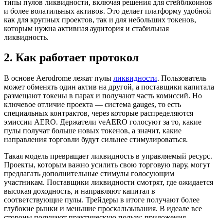
типы пулов ликвидности, включая решения для стейблкоинов
и более волатильных активов. Это делает платформу удобной
как для крупных проектов, так и для небольших токенов,
которым нужна активная аудитория и стабильная
ликвидность.
2. Как работает протокол
В основе Aerodrome лежат пулы
ликвидности
. Пользователь
может обменять один актив на другой, а поставщики капитала
размещают токены в парах и получают часть комиссий. Но
ключевое отличие проекта — система gauges, то есть
специальных контрактов, через которые распределяются
эмиссии AERO. Держатели veAERO голосуют за то, какие
пулы получат больше новых токенов, а значит, какие
направления торговли будут сильнее стимулироваться.
Такая модель превращает ликвидность в управляемый ресурс.
Проекты, которым важно усилить свою торговую пару, могут
предлагать дополнительные стимулы голосующим
участникам. Поставщики ликвидности смотрят, где ожидается
высокая доходность, и направляют капитал в
соответствующие пулы. Трейдеры в итоге получают более
глубокие рынки и меньшие проскальзывания. В идеале все
стороны получают практическую пользу: приложения —