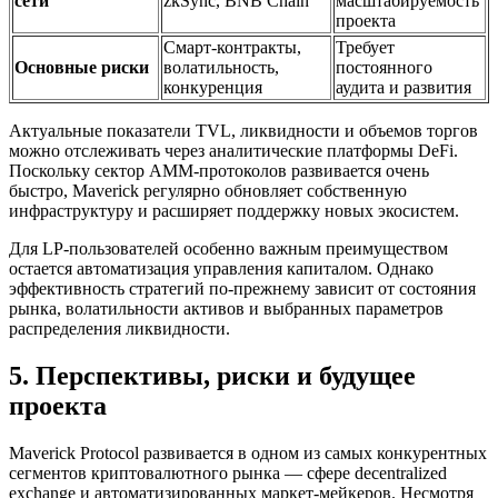
сети
zkSync, BNB Chain
масштабируемость
проекта
Смарт-контракты,
Требует
Основные риски
волатильность,
постоянного
конкуренция
аудита и развития
Актуальные показатели TVL, ликвидности и объемов торгов
можно отслеживать через аналитические платформы DeFi.
Поскольку сектор AMM-протоколов развивается очень
быстро, Maverick регулярно обновляет собственную
инфраструктуру и расширяет поддержку новых экосистем.
Для LP-пользователей особенно важным преимуществом
остается автоматизация управления капиталом. Однако
эффективность стратегий по-прежнему зависит от состояния
рынка, волатильности активов и выбранных параметров
распределения ликвидности.
5. Перспективы, риски и будущее
проекта
Maverick Protocol развивается в одном из самых конкурентных
сегментов криптовалютного рынка — сфере decentralized
exchange и автоматизированных маркет-мейкеров. Несмотря