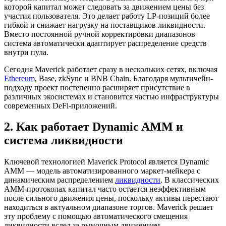
которой капитал может следовать за движением цены без
участия пользователя. Это делает работу LP-позиций более
гибкой и снижает нагрузку на поставщиков ликвидности.
Вместо постоянной ручной корректировки диапазонов
система автоматически адаптирует распределение средств
внутри пула.
Сегодня Maverick работает сразу в нескольких сетях, включая
Ethereum
, Base, zkSync и BNB Chain. Благодаря мультичейн-
подходу проект постепенно расширяет присутствие в
различных экосистемах и становится частью инфраструктуры
современных DeFi-приложений.
2. Как работает Dynamic AMM и
система ликвидности
Ключевой технологией Maverick Protocol является Dynamic
AMM — модель автоматизированного маркет-мейкера с
динамическим распределением
ликвидности
. В классических
AMM-протоколах капитал часто остается неэффективным
после сильного движения цены, поскольку активы перестают
находиться в актуальном диапазоне торгов. Maverick решает
эту проблему с помощью автоматического смещения
ликвидности вслед за рыночным движением.