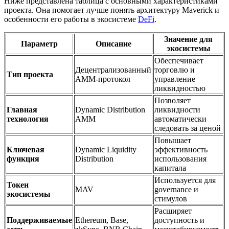
Ниже представлена таблица с основными характеристиками
проекта. Она помогает лучше понять архитектуру Maverick и
особенности его работы в экосистеме
DeFi
.
Значение для
Параметр
Описание
экосистемы
Обеспечивает
Децентрализованный
торговлю и
Тип проекта
AMM-протокол
управление
ликвидностью
Позволяет
Главная
Dynamic Distribution
ликвидности
технология
AMM
автоматически
следовать за ценой
Повышает
Ключевая
Dynamic Liquidity
эффективность
функция
Distribution
использования
капитала
Используется для
Токен
MAV
governance и
экосистемы
стимулов
Расширяет
Поддерживаемые
Ethereum, Base,
доступность и