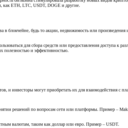
ярность биткоина стимулировала разработку новых видов крипт
ы, как ETH, LTC, USDT, DOGE и другие.
а в блокчейне, будь то акции, недвижимость или произведения 
ользоваться для сбора средств или предоставления доступа к р
 их полезностью и эффективностью.
ов, и инвесторы могут приобретать их для взаимодействия с пл
ринятии решений по вопросам сети или платформы. Пример – Ma
атным валютам, таким как доллар или евро. Пример – USDT.