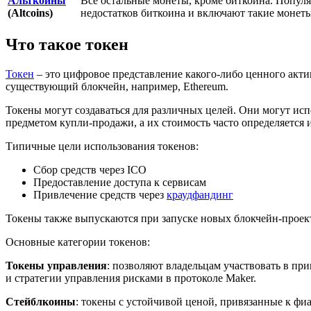
Альткоины
Все остальные монеты, кроме биткоина. Попул
(Altcoins)
недостатков биткоина и включают такие монет
Что такое токен
Токен
– это цифровое представление какого-либо ценного актив
существующий блокчейн, например, Ethereum.
Токены могут создаваться для различных целей. Они могут исп
предметом купли-продажи, а их стоимость часто определяется
Типичные цели использования токенов:
Сбор средств через ICO
Предоставление доступа к сервисам
Привлечение средств через
краудфандинг
Токены также выпускаются при запуске новых блокчейн-проект
Основные категории токенов:
Токены управления
: позволяют владельцам участвовать в п
и стратегии управления рисками в протоколе Maker.
Стейблкоины
: токены с устойчивой ценой, привязанные к фи